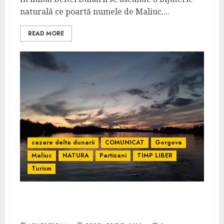
naturală ce poartă numele de Maliuc....
READ MORE
cazare delta dunarii
COMUNICAT
Gorgova
Maliuc
NATURA
Partizani
TIMP LIBER
Turism
Cazare Delta Dunării: Maliuc, Gorgova și
Partizani