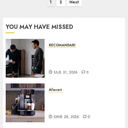
Paginație
1
2
Next
articole
YOU MAY HAVE MISSED
RECOMANDARI
Ce verifici înainte să cumperi
echipamente de birou second-
hand pentru firmă
IULIE 31, 2026
0
Afaceri
Cum obții un espressor în
comodat pentru firma ta:
Scurt ghid
IUNIE 28, 2026
0