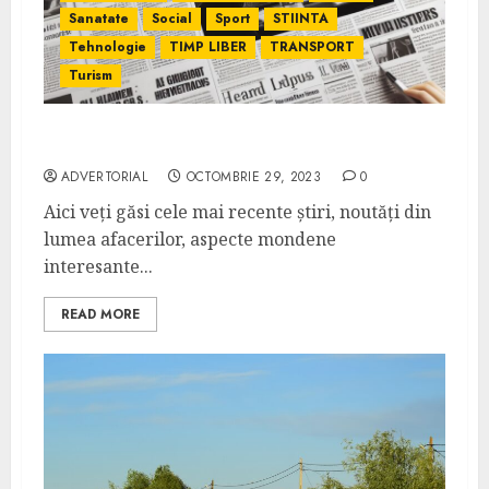
Sanatate
Social
Sport
STIINTA
Tehnologie
TIMP LIBER
TRANSPORT
Turism
Ziar360.ro – Sursa de Știri Online România
ADVERTORIAL
OCTOMBRIE 29, 2023
0
Aici veți găsi cele mai recente știri, noutăți din
lumea afacerilor, aspecte mondene
interesante...
READ MORE