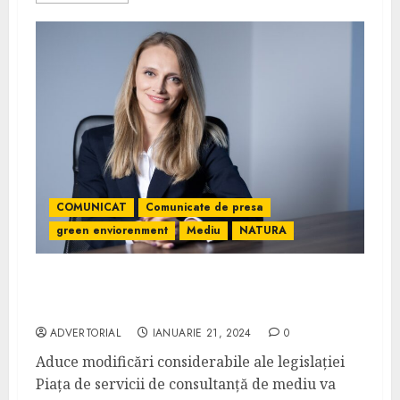
COMUNICAT
Comunicate de presa
green enviorenment
Mediu
NATURA
Green Environment Support 2024 va fi
dificil pt consultanța de mediu
ADVERTORIAL
IANUARIE 21, 2024
0
Aduce modificări considerabile ale legislației
Piața de servicii de consultanță de mediu va