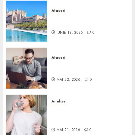
Afaceri
Ce poți face în Mallorca în
afară de plajă
IUNIE 13, 2026
0
Afaceri
Cum alegi o locuință dacă
lucrezi de acasă?
MAI 22, 2026
0
Analize
Apa de rețea și apa de foraj:
diferențe și când ai nevoie de
filtrare sau tratare
MAI 21, 2026
0