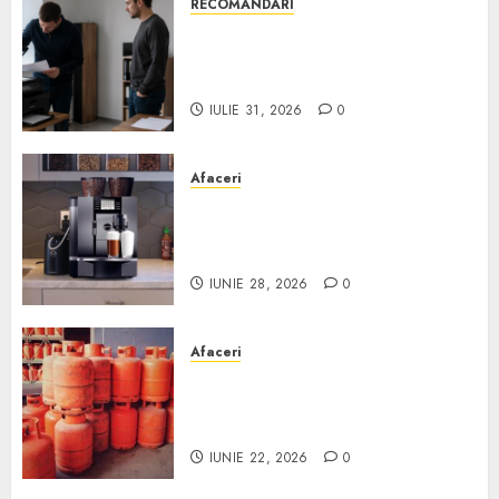
RECOMANDARI
Ce verifici înainte să cumperi
echipamente de birou second-
hand pentru firmă
IULIE 31, 2026
0
Afaceri
Cum obții un espressor în
comodat pentru firma ta:
Scurt ghid
IUNIE 28, 2026
0
Afaceri
Unde se pot încărca corect și
legal buteliile de gaz în
România?
IUNIE 22, 2026
0