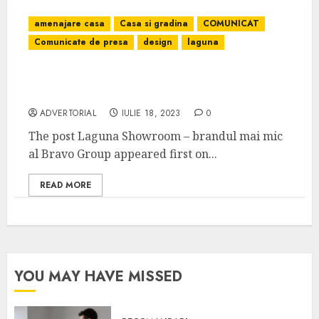
amenajare casa
Casa si gradina
COMUNICAT
Comunicate de presa
design
laguna
Laguna Showroom – brandul mai mic al
Bravo Group
ADVERTORIAL
IULIE 18, 2023
0
The post Laguna Showroom – brandul mai mic
al Bravo Group appeared first on...
READ MORE
YOU MAY HAVE MISSED