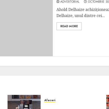
ADVERTORIAL
OCTOMBRIE 30
Ahold Delhaize achiziționea
Delhaize, unul dintre cei...
READ MORE
Afaceri
Cum obții un espressor în