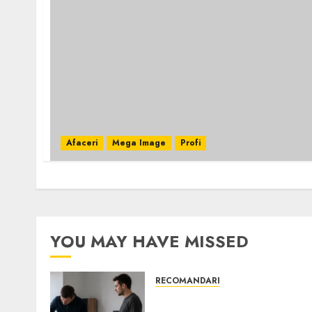
Afaceri
Mega Image
Profi
YOU MAY HAVE MISSED
RECOMANDARI
Ce verifici înainte să