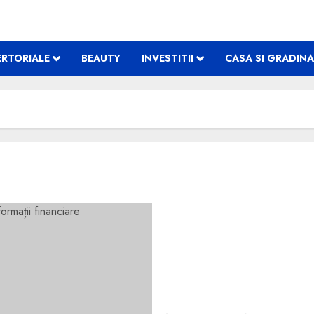
RTORIALE
BEAUTY
INVESTITII
CASA SI GRADINA
Ahold Delhaize achizițion
financiare