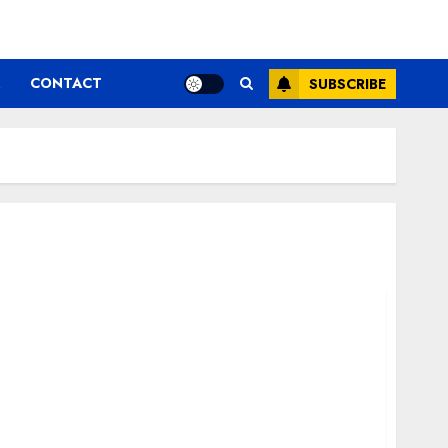
CONTACT
SUBSCRIBE
ează Profi în România – Informații