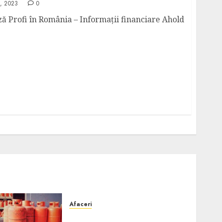
, 2023
0
ză Profi în România – Informații financiare Ahold
Afaceri
Unde se pot încărca corect