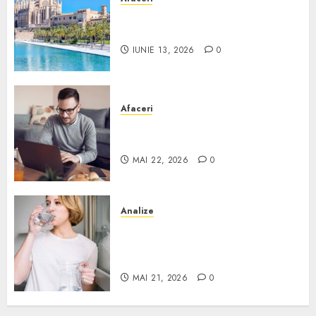
Ce poți face în Mallorca în
afară de plajă
IUNIE 13, 2026
0
Afaceri
Cum alegi o locuință dacă
lucrezi de acasă?
MAI 22, 2026
0
Analize
Apa de rețea și apa de foraj:
diferențe și când ai nevoie de
filtrare sau tratare
MAI 21, 2026
0