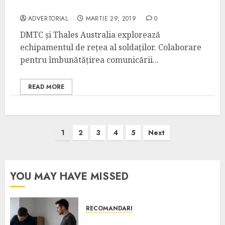
echipamentul de rețea al soldaților
ADVERTORIAL
MARTIE 29, 2019
0
DMTC și Thales Australia explorează
echipamentul de rețea al soldaților. Colaborare
pentru îmbunătățirea comunicării...
READ MORE
Paginație
1
2
3
4
5
Next
articole
YOU MAY HAVE MISSED
RECOMANDARI
Ce verifici înainte să cumperi