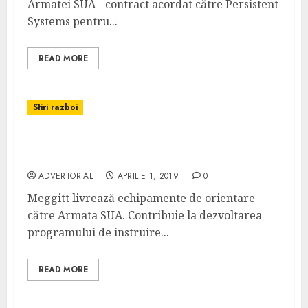
Armatei SUA - contract acordat către Persistent
Systems pentru...
READ MORE
Stiri razboi
Meggitt livrează echipamente de orientare
armatei SUA
ADVERTORIAL
APRILIE 1, 2019
0
Meggitt livrează echipamente de orientare
către Armata SUA. Contribuie la dezvoltarea
programului de instruire...
READ MORE