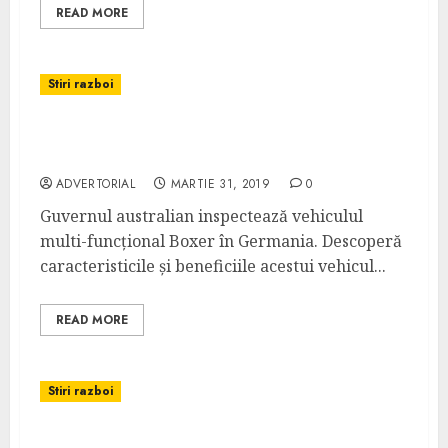
READ MORE
Stiri razboi
Guvernul australian inspectează primul
vehicul multi-funcțional Boxer
ADVERTORIAL
MARTIE 31, 2019
0
Guvernul australian inspectează vehiculul
multi-funcțional Boxer în Germania. Descoperă
caracteristicile și beneficiile acestui vehicul...
READ MORE
Stiri razboi
Armata SUA acordă contract de producție