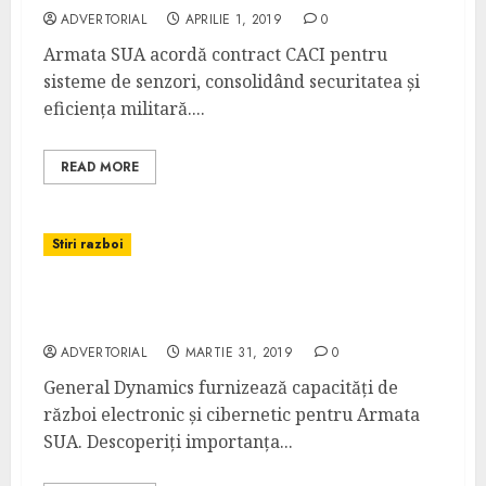
ADVERTORIAL
APRILIE 1, 2019
0
Armata SUA acordă contract CACI pentru
sisteme de senzori, consolidând securitatea și
eficiența militară....
READ MORE
Stiri razboi
GD furnizează capacități de război
electronic și cibernetic pentru Armata SUA
ADVERTORIAL
MARTIE 31, 2019
0
General Dynamics furnizează capacități de
război electronic și cibernetic pentru Armata
SUA. Descoperiți importanța...