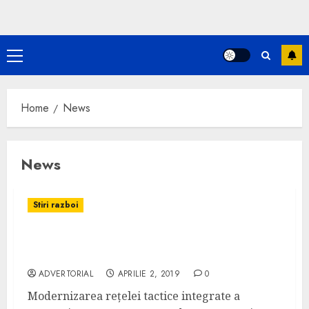
Primary
Menu
Home
News
News
Stiri razboi
Sprijin constant pentru modernizarea
rețelei tactice integrate a Armatei SUA
ADVERTORIAL
APRILIE 2, 2019
0
Modernizarea rețelei tactice integrate a