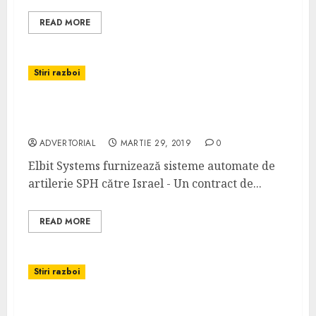
READ MORE
Stiri razboi
Elbit Systems furnizează sisteme automate
de artilerie SPH către Israel
ADVERTORIAL
MARTIE 29, 2019
0
Elbit Systems furnizează sisteme automate de
artilerie SPH către Israel - Un contract de...
READ MORE
Stiri razboi
DMTC și Thales Australia explorează