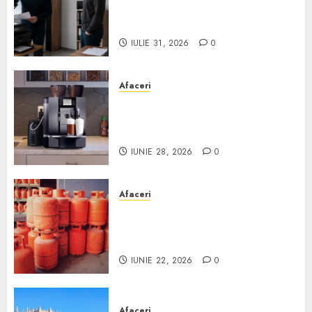
echipamente de birou second-
hand pentru firmă
IULIE 31, 2026
0
Afaceri
Cum obții un espressor în
comodat pentru firma ta:
Scurt ghid
IUNIE 28, 2026
0
Afaceri
Unde se pot încărca corect și
legal buteliile de gaz în
România?
IUNIE 22, 2026
0
Afaceri