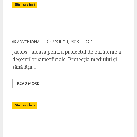
Stiri razboi
Jacobs va efectua contractul de curățenie
pentru zona de eliminare a deșeurilor
superficiale
ADVERTORIAL
APRILIE 1, 2019
0
Jacobs - aleasa pentru proiectul de curățenie a
deșeurilor superficiale. Protecția mediului și
sănătății...
READ MORE
Stiri razboi
US Army acordă comandamentului CACI
contractul de achiziție a sistemelor de
senzori