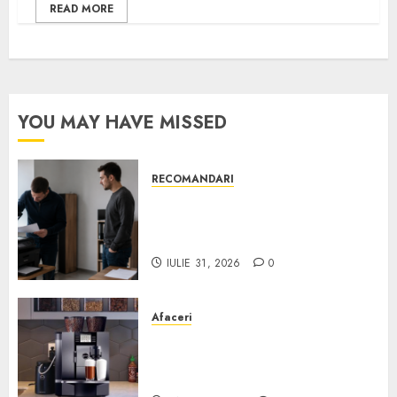
READ MORE
YOU MAY HAVE MISSED
RECOMANDARI
Ce verifici înainte să cumperi
echipamente de birou second-
hand pentru firmă
IULIE 31, 2026
0
Afaceri
Cum obții un espressor în
comodat pentru firma ta:
Scurt ghid