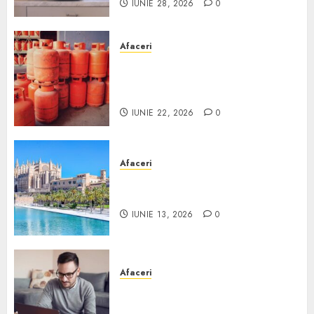
IUNIE 28, 2026
0
Afaceri
Unde se pot încărca corect și
legal buteliile de gaz în
România?
IUNIE 22, 2026
0
Afaceri
Ce poți face în Mallorca în
afară de plajă
IUNIE 13, 2026
0
Afaceri
Cum alegi o locuință dacă
lucrezi de acasă?