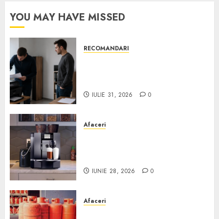
YOU MAY HAVE MISSED
RECOMANDARI
Ce verifici înainte să cumperi
echipamente de birou second-
hand pentru firmă
IULIE 31, 2026
0
Afaceri
Cum obții un espressor în
comodat pentru firma ta:
Scurt ghid
IUNIE 28, 2026
0
Afaceri
Unde se pot încărca corect și