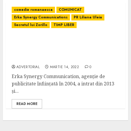
comedie romanaesca
COMUNICAT
Erka Synergy Communications
PR Liliana Uleia
Secretul lui Zorillo
TIMP LIBER
Proiecție cinematografică în mare SECRET
pe 8 martie, înainte de lansarea națională
din 22 aprilie – Secretul lui Zorillo la Happy
Cinema
ADVERTORIAL
MARTIE 14, 2022
0
Erka Synergy Communication, agenție de
publicitate înființată în 2004, a intrat din 2013
și...
READ MORE