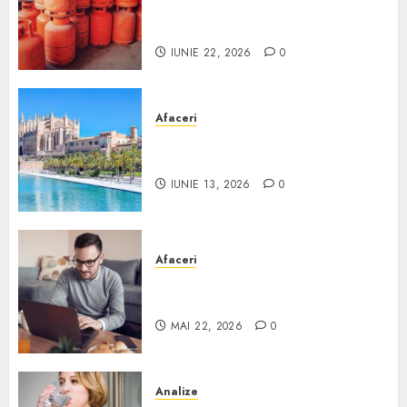
legal buteliile de gaz în
România?
IUNIE 22, 2026
0
Afaceri
Ce poți face în Mallorca în
afară de plajă
IUNIE 13, 2026
0
Afaceri
Cum alegi o locuință dacă
lucrezi de acasă?
MAI 22, 2026
0
Analize