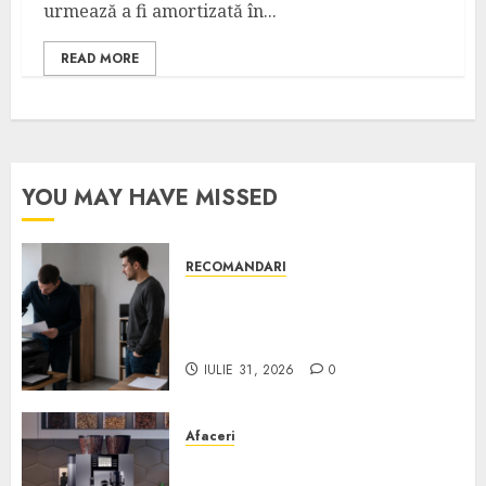
urmează a fi amortizată în...
READ MORE
YOU MAY HAVE MISSED
RECOMANDARI
Ce verifici înainte să cumperi
echipamente de birou second-
hand pentru firmă
IULIE 31, 2026
0
Afaceri
Cum obții un espressor în