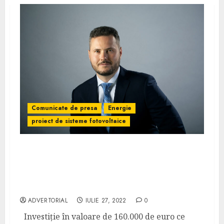
Comunicate de presa
Energie
proiect de sisteme fotovoltaice
Restart Energy implementează un proiect
de sisteme fotovoltaice în valoare de
160.000 de euro pentru compania
Agrocomplex Lunca Pașcani
ADVERTORIAL
IULIE 27, 2022
0
Investiție în valoare de 160.000 de euro ce