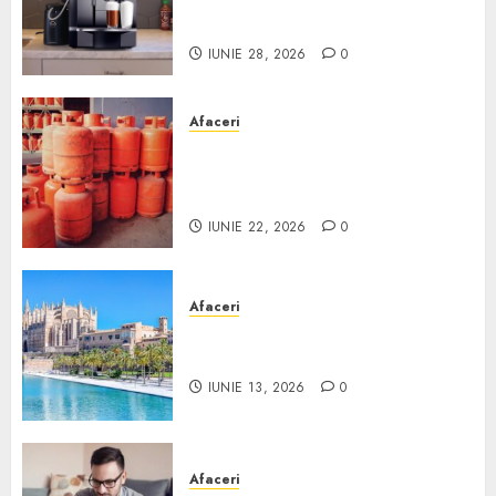
comodat pentru firma ta:
Scurt ghid
IUNIE 28, 2026
0
Afaceri
Unde se pot încărca corect și
legal buteliile de gaz în
România?
IUNIE 22, 2026
0
Afaceri
Ce poți face în Mallorca în
afară de plajă
IUNIE 13, 2026
0
Afaceri