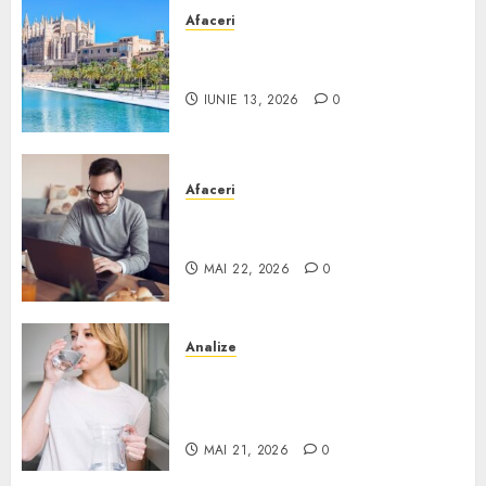
Afaceri
Ce poți face în Mallorca în
afară de plajă
IUNIE 13, 2026
0
Afaceri
Cum alegi o locuință dacă
lucrezi de acasă?
MAI 22, 2026
0
Analize
Apa de rețea și apa de foraj:
diferențe și când ai nevoie de
filtrare sau tratare
MAI 21, 2026
0