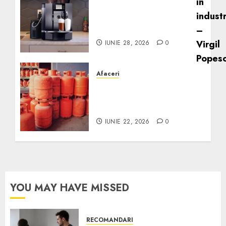
Cum obții un espressor în
comodat pentru firma ta:
Scurt ghid
IUNIE 28, 2026
0
Afaceri
Unde se pot încărca
corect și legal buteliile de
gaz în România?
IUNIE 22, 2026
0
YOU MAY HAVE MISSED
RECOMANDARI