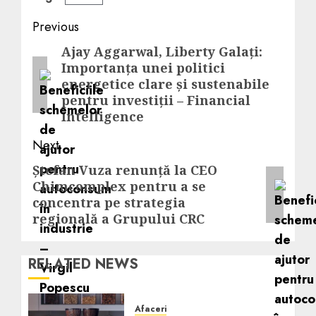
Post
Previous
navigation
Ajay Aggarwal, Liberty Galați:
Previous
Importanța unei politici
post:
energetice clare și sustenabile
pentru investiții – Financial
Intelligence
Next
Ștefan Vuza renunță la CEO
Next
Chimcomplex pentru a se
post:
concentra pe strategia
regională a Grupului CRC
RELATED NEWS
Afaceri