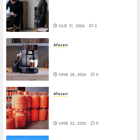
Ce verifici înainte să cumperi
echipamente de birou second-
hand pentru firmă
IULIE 31, 2026
0
Afaceri
Cum obții un espressor în
comodat pentru firma ta:
Scurt ghid
IUNIE 28, 2026
0
Afaceri
Unde se pot încărca corect și
legal buteliile de gaz în
România?
IUNIE 22, 2026
0