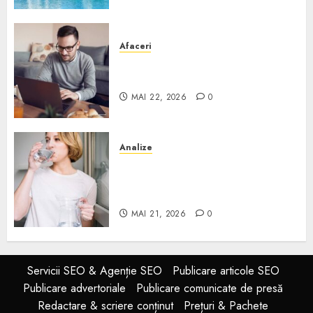
Afaceri
Cum alegi o locuință dacă
lucrezi de acasă?
MAI 22, 2026
0
Analize
Apa de rețea și apa de foraj:
diferențe și când ai nevoie de
filtrare sau tratare
MAI 21, 2026
0
Servicii SEO & Agenție SEO
Publicare articole SEO
Publicare advertoriale
Publicare comunicate de presă
Redactare & scriere conținut
Prețuri & Pachete