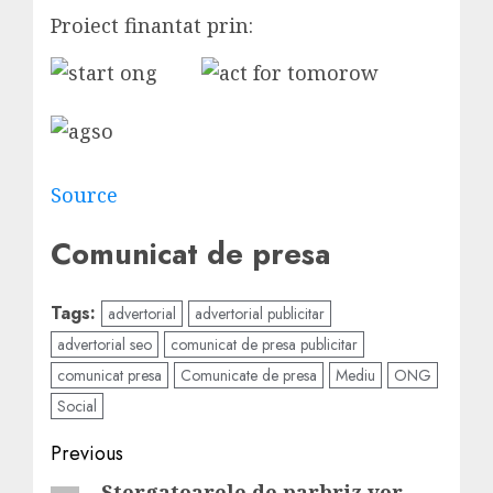
Proiect finantat prin:
Source
Comunicat de presa
Tags:
advertorial
advertorial publicitar
advertorial seo
comunicat de presa publicitar
comunicat presa
Comunicate de presa
Mediu
ONG
Social
Post
Previous
Stergatoarele de parbriz vor…