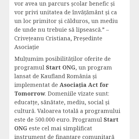
vor avea un parcurs şcolar benefic și
vor privi unitatea de învăţământ şi ca
un loc primitor şi călduros, un mediu
de unde nu trebuie să lipsească.” –
Criveţeanu Cristiana, Preşedinte
Asociaţie
Mulţumim posibilităţilor oferite de
programul
Start ONG
, un program
lansat de Kaufland România şi
implementat de
Asociaţia Act for
Tomorrow
. Domeniile vizate sunt:
educatţe, sănătate, mediu, social şi
cultură. Valoarea totală a programului
este de 500.000 euro. Programul
Start
ONG
este cel mai simplificat
instrument de finanţare comunitară