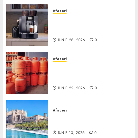
Afaceri
Cum obții un espressor în
comodat pentru firma ta:
Scurt ghid
IUNIE 28, 2026
0
Afaceri
Unde se pot încărca corect și
legal buteliile de gaz în
România?
IUNIE 22, 2026
0
Afaceri
Ce poți face în Mallorca în
afară de plajă
IUNIE 13, 2026
0