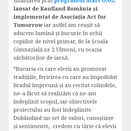
finanţarea prin
programul Start ONG
,
lansat de Kaufland România și
implementat de Asociaţia Act for
Tomorrow
iar astfel am reuşit să
aducem lumină și bucurie în ochii
copiilor de nivel primar, de la Școala
Gimnazială nr 2 Ulmeni, cu ocazia
sărbătorilor de iarnă.
“Bucuria cu care elevii au promovat
tradiţiile, fericirea cu care au împodobit
bradul împreună şi au recitat colindele,
ne–a făcut să realizăm că ne-am
îndeplinit scopul, iar obiectivele
proiectului au fost îndeplinite.
Dobândind un set de valori, cunoștințe
și sentimente, credem cu tărie că elevii