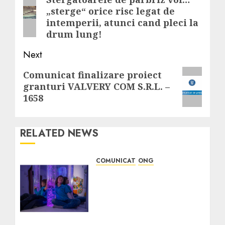
navigation
Previous
„sterge“ orice risc legat de
post:
intemperii, atunci cand pleci la
drum lung!
Next
Next
Comunicat finalizare proiect
granturi VALVERY COM S.R.L. –
post:
1658
RELATED NEWS
COMUNICAT
ONG
TRANSAVIA sprijina
amenajarea și dotarea
completa a unei Camere
Senzoriale pentru
susținerea terapiei