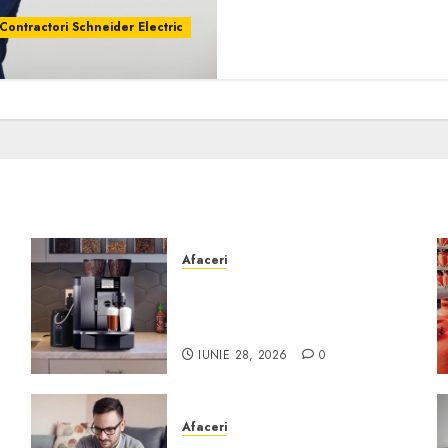
 Contractori Schneider Electric
Afaceri
Cum obții un espressor în
comodat pentru firma ta:
Scurt ghid
IUNIE 28, 2026
0
Afaceri