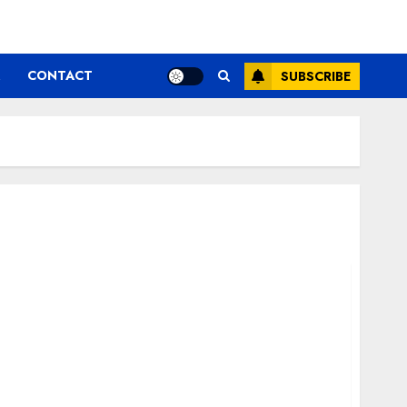
CONTACT
SUBSCRIBE
ză
Ziua Internațională a Persoanelor cu