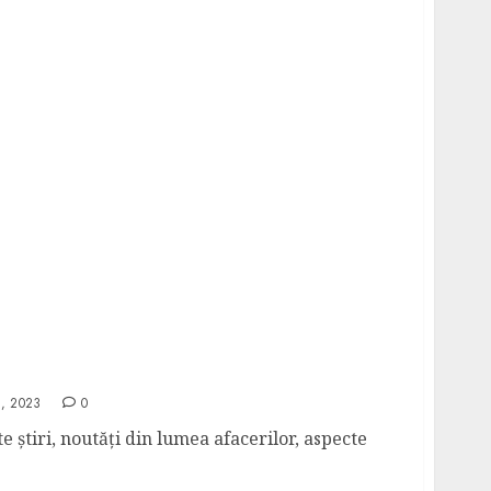
ri Online România
, 2023
0
te știri, noutăți din lumea afacerilor, aspecte