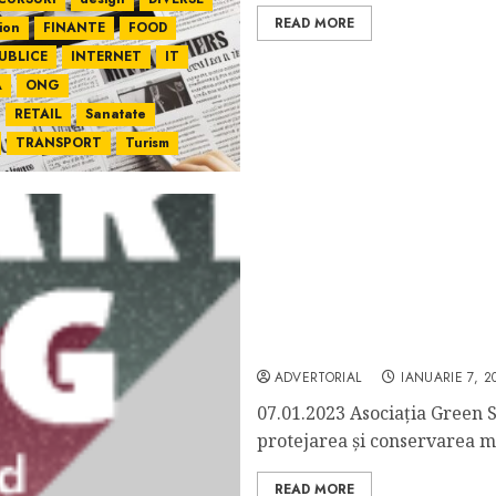
READ MORE
ion
FINANTE
FOOD
PUBLICE
INTERNET
IT
A
ONG
RETAIL
Sanatate
TRANSPORT
Turism
COMUNICAT DE PRESĂ: A
PROIECTULUI „AGSO- HEL
ADVERTORIAL
IANUARIE 7, 2
07.01.2023 Asociaţia Green S
protejarea şi conservarea me
READ MORE