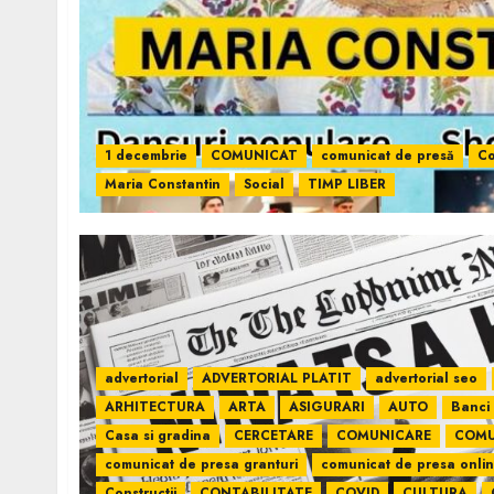
1 decembrie
COMUNICAT
comunicat de presă
Co
Maria Constantin
Social
TIMP LIBER
advertorial
ADVERTORIAL PLATIT
advertorial seo
ARHITECTURA
ARTA
ASIGURARI
AUTO
Banci
Casa si gradina
CERCETARE
COMUNICARE
COMU
comunicat de presa granturi
comunicat de presa onli
Constructii
CONTABILITATE
COVID
CULTURA