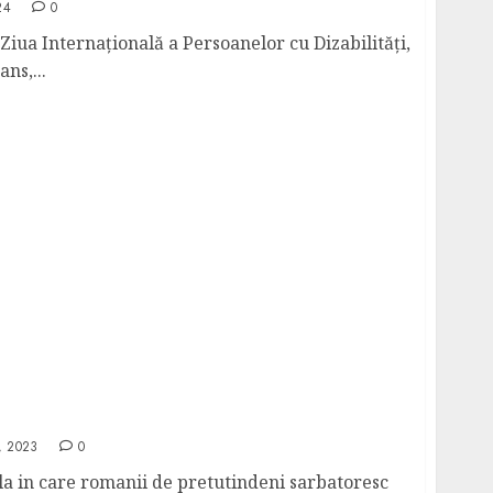
24
0
iua Internațională a Persoanelor cu Dizabilități,
ns,...
ecembrie alaturi de Maria Constantin
, 2023
0
la in care romanii de pretutindeni sarbatoresc