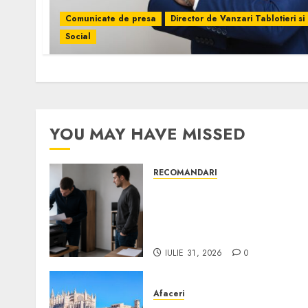
Comunicate de presa
Director de Vanzari Tablotieri si
Social
YOU MAY HAVE MISSED
RECOMANDARI
Ce verifici înainte să
cumperi echipamente de
birou second-hand pentru
firmă
IULIE 31, 2026
0
Afaceri