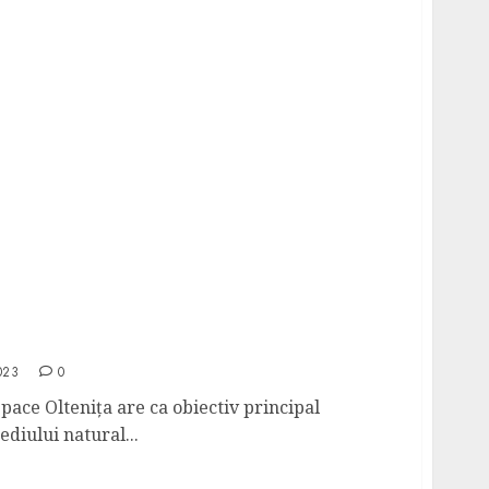
CŢIUNE UMANITARĂ ÎN CADRUL
P!”
023
0
pace Olteniţa are ca obiectiv principal
diului natural...