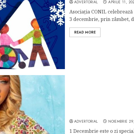
ADVERTORIAL
APRILIE 11, 20
Asociația CONIL celebrează Z
3 decembrie, prin zâmbet, da
READ MORE
Petrece romaneste pe 1 d
ADVERTORIAL
NOIEMBRIE 29
1 Decembrie este o zi specia