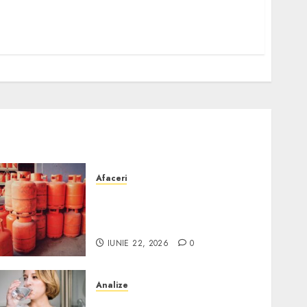
Afaceri
Unde se pot încărca corect
și legal buteliile de gaz în
România?
IUNIE 22, 2026
0
Analize
Apa de rețea și apa de foraj: