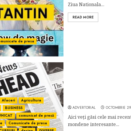
Ziua Nationala...
READ MORE
municate de presa
Ziar360.ro – Sursa de Ști
Afaceri
Agricultura
ADVERTORIAL
OCTOMBRIE 29
BUSINESS
NICAT
comunicat de presă
Aici veți găsi cele mai recen
ne
Comunicate de presa
mondene interesante...
CURSURI
design
DIVERSE