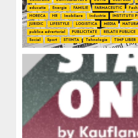
educatie
Energie
FAMILIE
FARMACEUTIC
Fash
HORECA
HR
Imobiliare
Industrie
INSTITUTII 
JURIDIC
LIFESTYLE
LOGISTICA
MEDIA
NATUR
publica advertorial
PUBLICITATE
RELATII PUBLICE
Social
Sport
STIINTA
Tehnologie
TIMP LIBER