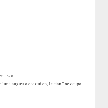
ctor de Vanzari Tablotieri si Contractori
ia si Republica Moldova
22
0
 luna august a acestui an, Lucian Ene ocupa...