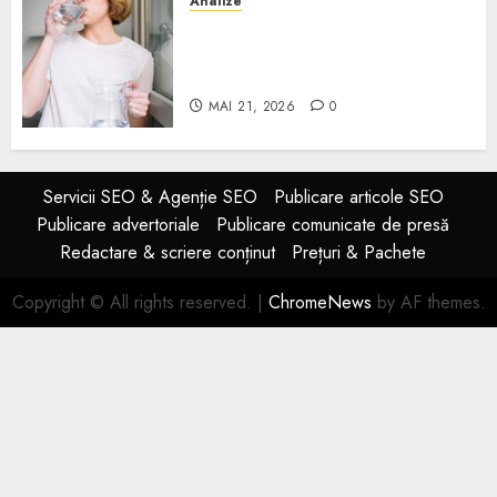
Analize
Apa de rețea și apa de foraj:
diferențe și când ai nevoie de
filtrare sau tratare
MAI 21, 2026
0
Servicii SEO & Agenție SEO
Publicare articole SEO
Publicare advertoriale
Publicare comunicate de presă
Redactare & scriere conținut
Prețuri & Pachete
Copyright © All rights reserved.
|
ChromeNews
by AF themes.