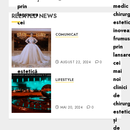
RELATED NEWS
COMUNICAT
Alegerea rochiei de
mireasă perfecte | PR de
la A la Z
AUGUST 22, 2024
0
LIFESTYLE
Cum să construiești
autoritatea online în 5
pași simpli.
MAI 20, 2024
0