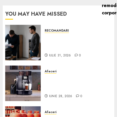
YOU MAY HAVE MISSED
RECOMANDARI
Ce verifici înainte să cumperi
echipamente de birou second-
hand pentru firmă
IULIE 31, 2026
0
Afaceri
Cum obții un espressor în
comodat pentru firma ta:
Scurt ghid
IUNIE 28, 2026
0
Afaceri