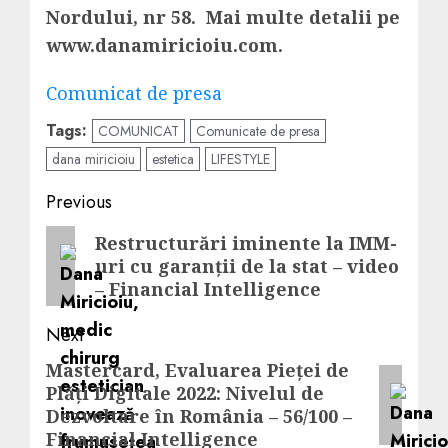
Nordului, nr 58. Mai multe detalii pe
www.danamiricioiu.com.
Navigare
Comunicat de presa
în
Tags:
COMUNICAT
Comunicate de presa
articole
dana miricioiu
estetica
LIFESTYLE
Post
Previous
navigation
Previous
Restructurări iminente la IMM-
uri cu garanții de la stat – video
post:
– Financial Intelligence
Next
Mastercard, Evaluarea Pieței de
Next
Plăți Digitale 2022: Nivelul de
post:
Dezvoltare în România – 56/100 –
Financial Intelligence