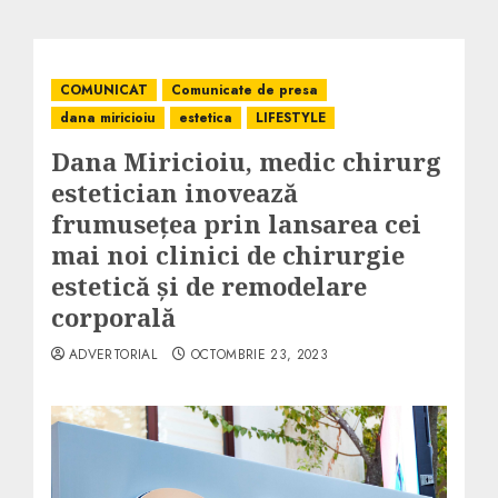
COMUNICAT
Comunicate de presa
dana miricioiu
estetica
LIFESTYLE
Dana Miricioiu, medic chirurg
estetician inovează
frumusețea prin lansarea cei
mai noi clinici de chirurgie
estetică și de remodelare
corporală
ADVERTORIAL
OCTOMBRIE 23, 2023