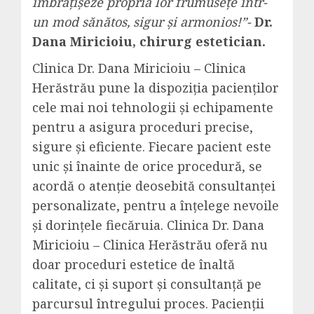
îmbrățișeze propria lor frumusețe într-
un mod sănătos, sigur și armonios!”-
Dr.
Dana Miricioiu,
chirurg estetician.
Clinica Dr. Dana Miricioiu – Clinica
Herăstrău pune la dispoziția pacienților
cele mai noi tehnologii și echipamente
pentru a asigura proceduri precise,
sigure și eficiente. Fiecare pacient este
unic și înainte de orice procedură, se
acordă o atenție deosebită consultanței
personalizate, pentru a înțelege nevoile
și dorințele fiecăruia. Clinica Dr. Dana
Miricioiu – Clinica Herăstrău oferă nu
doar proceduri estetice de înaltă
calitate, ci și suport și consultanță pe
parcursul întregului proces. Pacienții