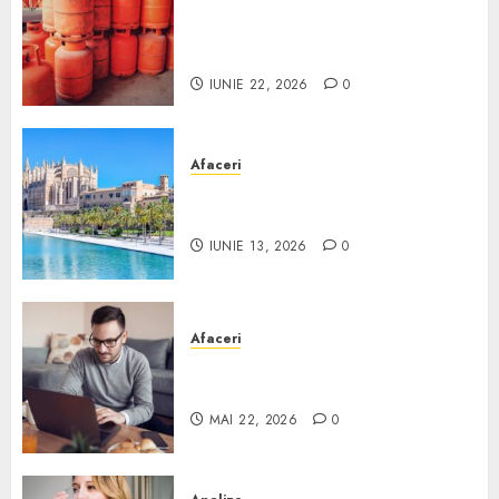
Unde se pot încărca corect și
legal buteliile de gaz în
România?
IUNIE 22, 2026
0
Afaceri
Ce poți face în Mallorca în
afară de plajă
IUNIE 13, 2026
0
Afaceri
Cum alegi o locuință dacă
lucrezi de acasă?
MAI 22, 2026
0