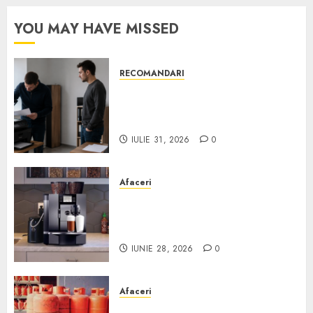
YOU MAY HAVE MISSED
RECOMANDARI
Ce verifici înainte să cumperi
echipamente de birou second-
hand pentru firmă
IULIE 31, 2026
0
Afaceri
Cum obții un espressor în
comodat pentru firma ta:
Scurt ghid
IUNIE 28, 2026
0
Afaceri
Unde se pot încărca corect și