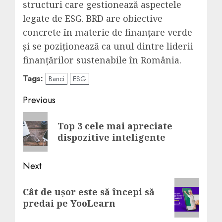
structuri care gestionează aspectele
legate de ESG. BRD are obiective
concrete în materie de finanțare verde
și se poziționează ca unul dintre liderii
finanțărilor sustenabile în România.
Tags:
Banci
ESG
Post
Previous
navigation
Previous
Top 3 cele mai apreciate
post:
dispozitive inteligente
Next
Next
Cât de ușor este să începi să
post:
predai pe YooLearn