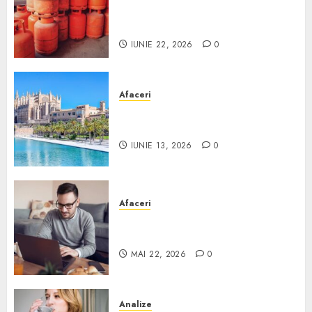
legal buteliile de gaz în
România?
IUNIE 22, 2026
0
Afaceri
Ce poți face în Mallorca în
afară de plajă
IUNIE 13, 2026
0
Afaceri
Cum alegi o locuință dacă
lucrezi de acasă?
MAI 22, 2026
0
Analize