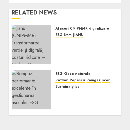
RELATED NEWS
Afaceri
CNIPMMR
digitalizare
ESG
IMM
JIANU
Jianu (CNIPMMR):
Transformarea verde și
digitală, costuri ridicate
– Inteligență financiară
NOIEMBRIE 28, 2023
0
ESG
Gaze naturale
Razvan Popescu
Romgaz
scor
Sustainalytics
Romgaz – performanțe
excelente în gestionarea
riscurilor ESG
NOIEMBRIE 28, 2023
0