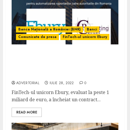
Banca Națională a României (BNR)
Banci
Comunicate de presa
FinTech-ul unicorn Ebury
Platforma dezvoltată de compania
românească Reporting Center va fi utilizată
de FinTech-ul unicorn Ebury pentru
raportările către BNR
ADVERTORIAL
IULIE 28, 2022
0
FinTech-ul unicorn Ebury, evaluat la peste 1
miliard de euro, a încheiat un contract...
READ MORE