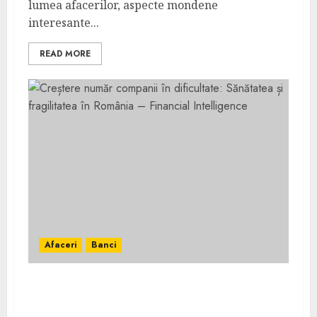
lumea afacerilor, aspecte mondene
interesante...
READ MORE
Afaceri
Banci
Creștere număr companii în dificultate:
Sănătatea și fragilitatea în România –