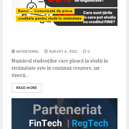
Banci
Comunicate de presa
creditele pentru studii în străinătate
Top curiozități pe care le au liceenii despre
creditele pentru studii în străinătate
ADVERTORIAL
AUGUST 4, 2022
0
Numărul studenților care pleacă la studii în
străinătate este în continuă creștere, iar
tinerii...
READ MORE