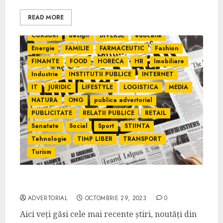
Comunicate de presa
Constructii
READ MORE
CONTABILITATE
COVID
CULTURA
CURSURI
design
DIVERSE
educatie
Energie
FAMILIE
FARMACEUTIC
Fashion
FINANTE
FOOD
HORECA
HR
Imobiliare
Industrie
INSTITUTII PUBLICE
INTERNET
IT
JURIDIC
LIFESTYLE
LOGISTICA
MEDIA
NATURA
ONG
publica advertorial
PUBLICITATE
RELATII PUBLICE
RETAIL
Sanatate
Social
Sport
STIINTA
Tehnologie
TIMP LIBER
TRANSPORT
Turism
Ziar360.ro – Sursa de Știri Online România
ADVERTORIAL
OCTOMBRIE 29, 2023
0
Aici veți găsi cele mai recente știri, noutăți din