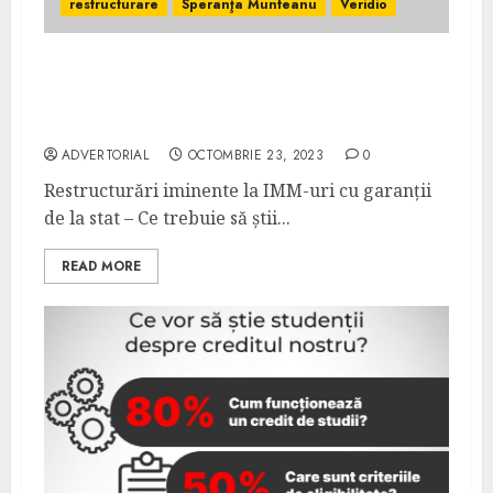
restructurare
Speranţa Munteanu
Veridio
Restructurări iminente la IMM-uri cu
garanții de la stat – video – Financial
Intelligence
ADVERTORIAL
OCTOMBRIE 23, 2023
0
Restructurări iminente la IMM-uri cu garanții
de la stat – Ce trebuie să știi...
READ MORE