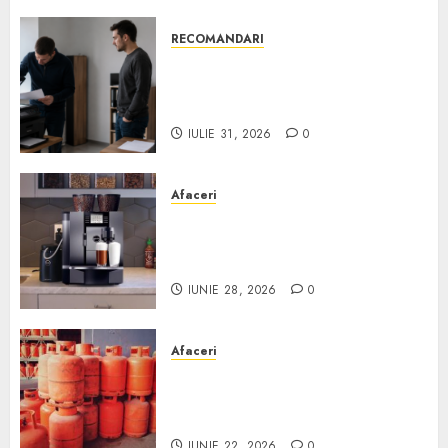
RECOMANDARI
Ce verifici înainte să cumperi
echipamente de birou second-
hand pentru firmă
IULIE 31, 2026
0
Afaceri
Cum obții un espressor în
comodat pentru firma ta:
Scurt ghid
IUNIE 28, 2026
0
Afaceri
Unde se pot încărca corect și
legal buteliile de gaz în
România?
IUNIE 22, 2026
0