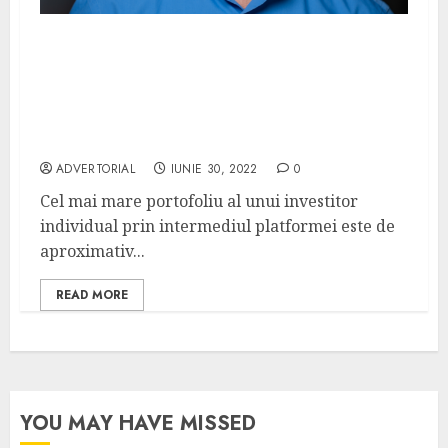
SeedBlink lansează piața secundară unde
investitorii pot tranzacționa activele
deținute. O parte din investitori au
înregistrat primele exit-uri cu un
randament de până la 4.75x
ADVERTORIAL
IUNIE 30, 2022
0
Cel mai mare portofoliu al unui investitor
individual prin intermediul platformei este de
aproximativ...
READ MORE
YOU MAY HAVE MISSED