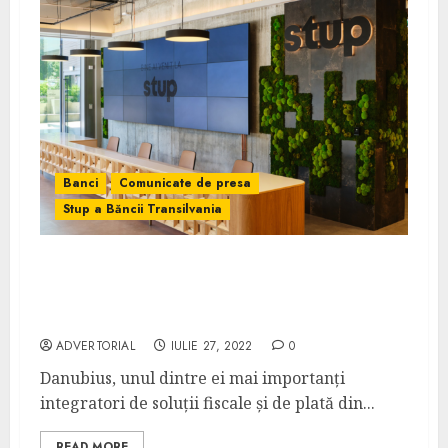
Banci
Comunicate de presa
Stup a Băncii Transilvania
Danubius se alătură comunității Stup a
Băncii Transilvania pentru sprijinirea
micilor antreprenori
ADVERTORIAL
IULIE 27, 2022
0
Danubius, unul dintre ei mai importanți
integratori de soluții fiscale și de plată din...
READ MORE