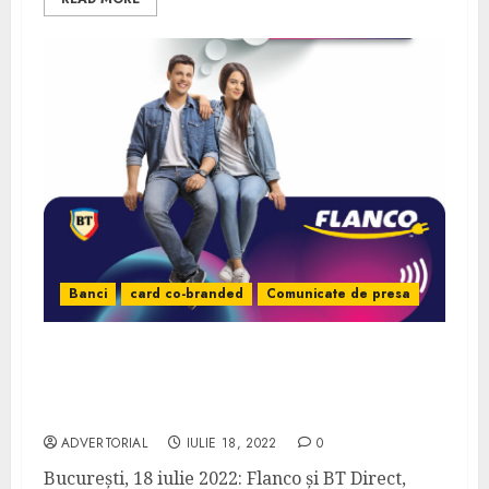
Banci
card co-branded
Comunicate de presa
Flanco și BT Direct lansează un card co-
branded care aduce clienților 5% din
valoarea cumpărăturii înapoi pe card
ADVERTORIAL
IULIE 18, 2022
0
București, 18 iulie 2022: Flanco și BT Direct,