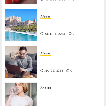
Afaceri
Ce poți face în Mallorca în
afară de plajă
IUNIE 13, 2026
0
Afaceri
Cum alegi o locuință dacă
lucrezi de acasă?
MAI 22, 2026
0
Analize
Apa de rețea și apa de foraj:
diferențe și când ai nevoie de
filtrare sau tratare