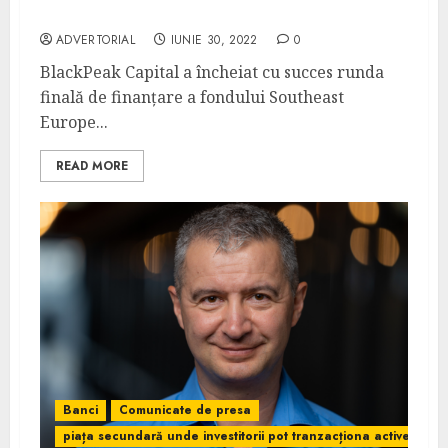
Capital
ADVERTORIAL
IUNIE 30, 2022
0
BlackPeak Capital a încheiat cu succes runda
finală de finanțare a fondului Southeast
Europe...
READ MORE
Banci
Comunicate de presa
piața secundară unde investitorii pot tranzacționa activele deț