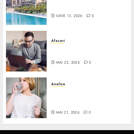
Ce poți face în Mallorca în
afară de plajă
IUNIE 13, 2026
0
Afaceri
Cum alegi o locuință dacă
lucrezi de acasă?
MAI 22, 2026
0
Analize
Apa de rețea și apa de foraj:
diferențe și când ai nevoie de
filtrare sau tratare
MAI 21, 2026
0