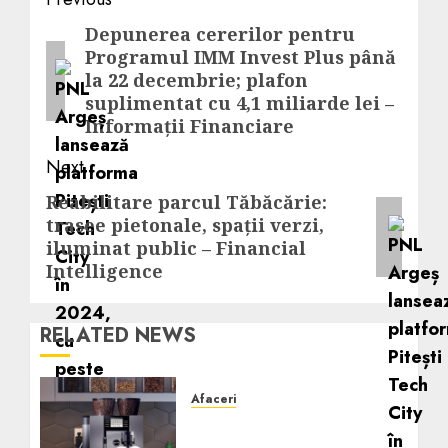
Post
navigation
Depunerea cererilor pentru
Previous
Programul IMM Invest Plus până
post:
la 22 decembrie; plafon
suplimentat cu 4,1 miliarde lei –
Informații Financiare
Next
Reabilitare parcul Tăbăcărie:
Next
trasee pietonale, spații verzi,
post:
iluminat public – Financial
Intelligence
RELATED NEWS
Afaceri
Cum obții un espressor în
comodat pentru firma ta: