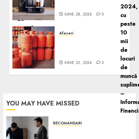
Scurt ghid
IUNIE 28, 2026
0
Afaceri
Unde se pot încărca
corect și legal buteliile de
gaz în România?
IUNIE 22, 2026
0
YOU MAY HAVE MISSED
RECOMANDARI
Ce verifici înainte să cumperi
echipamente de birou second-