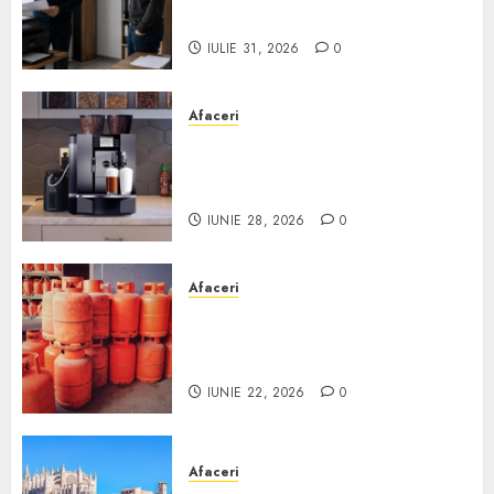
hand pentru firmă
IULIE 31, 2026
0
Afaceri
Cum obții un espressor în
comodat pentru firma ta:
Scurt ghid
IUNIE 28, 2026
0
Afaceri
Unde se pot încărca corect și
legal buteliile de gaz în
România?
IUNIE 22, 2026
0
Afaceri