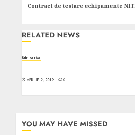
Contract de testare echipamente NIT
post:
RELATED NEWS
Stiri razboi
Sprijin constant pentru modernizarea rețele
tactice integrate a Armatei SUA
APRILIE 2, 2019
0
YOU MAY HAVE MISSED