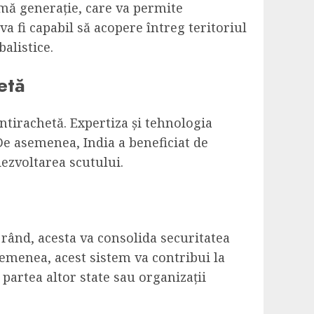
timă generație, care va permite
va fi capabil să acopere întreg teritoriul
alistice.
etă
ntirachetă. Expertiza și tehnologia
De asemenea, India a beneficiat de
dezvoltarea scutului.
rând, acesta va consolida securitatea
semenea, acest sistem va contribui la
 partea altor state sau organizații