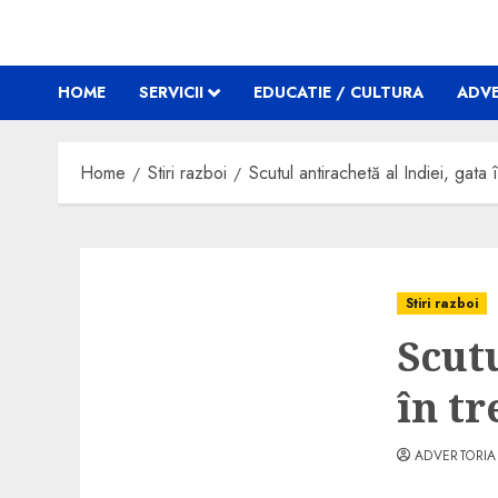
HOME
SERVICII
EDUCATIE / CULTURA
ADVE
Home
Stiri razboi
Scutul antirachetă al Indiei, gata î
Stiri razboi
Scutu
în tr
ADVERTORIA