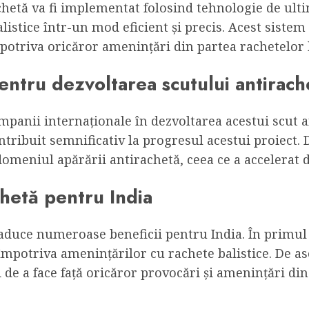
rachetă va fi implementat folosind tehnologie de ul
listice într-un mod eficient și precis. Acest sistem 
mpotriva oricăror amenințări din partea rachetelor b
entru dezvoltarea scutului antirach
ompanii internaționale în dezvoltarea acestui scut a
ntribuit semnificativ la progresul acestui proiect. 
domeniul apărării antirachetă, ceea ce a accelerat 
achetă pentru India
duce numeroase beneficii pentru India. În primul 
n împotriva amenințărilor cu rachete balistice. De a
i de a face față oricăror provocări și amenințări din