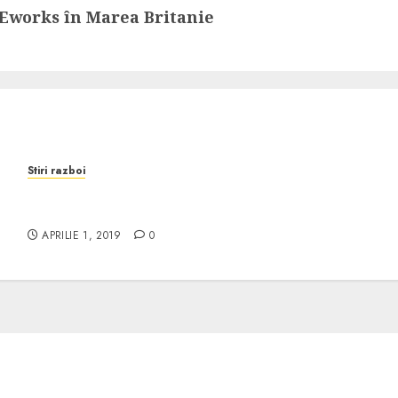
Eworks în Marea Britanie
Stiri razboi
i
Meggitt livrează echipamente de orientare
armatei SUA
APRILIE 1, 2019
0