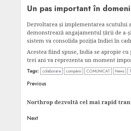
Un pas important în domeniu
Dezvoltarea și implementarea scutului a
demonstrează angajamentul țării de a-și 
sistem va consolida poziția Indiei în cad
Acestea fiind spuse, India se apropie cu
trei ani va reprezenta un moment importa
Tags:
colaborare
companii
COMUNICAT
News
Post
Previous
navigation
Previous
Northrop dezvoltă cel mai rapid tran
post:
Next
Next