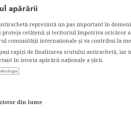
l apărării
ntirachetă reprezintă un pas important în domeniu
proteja cetățenii și teritoriul împotriva oricăror
rul comunității internaționale și va contribui la men
 pași rapizi de finalizarea scutului antirachetă, ia
nt în istoria apărării naționale a țării.
Tehnologie
zistor din lume