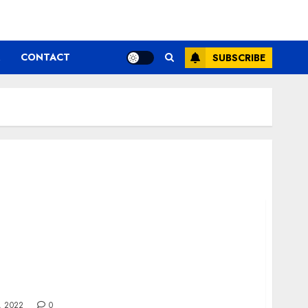
CONTACT
SUBSCRIBE
a de oftalmologie si trateaza-te!
, 2022
0