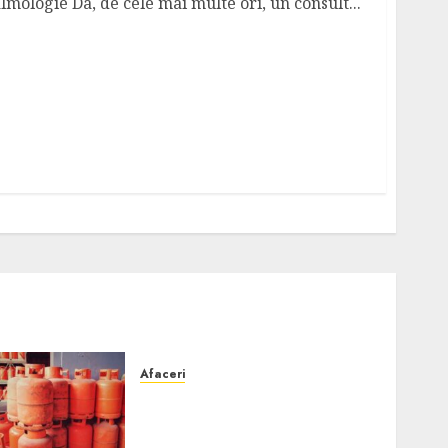
lmologie Da, de cele mai multe ori, un consult...
Afaceri
Unde se pot încărca corect
și legal buteliile de gaz în
România?