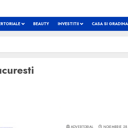
RTORIALE
BEAUTY
INVESTITII
CASA SI GRADINA
ucuresti
Mergi din timp la o clinic
ADVERTORIAL
NOIEMBRIE 28