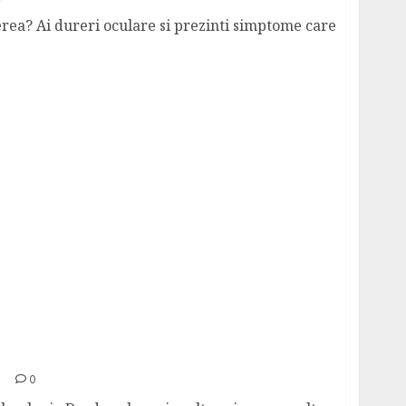
ea? Ai dureri oculare si prezinti simptome care
ulte despre afectiuni si tratament corect
0