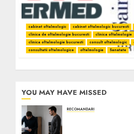
cabinet oftalmologic
cabinet oftalmologic bucuresti
clinica de oftalmologie bucuresti
clinica oftalmologie
clinica oftalmologie bucuresti
consult oftalmologic
consultatii oftalmologice
oftalmologie
Sanatate
YOU MAY HAVE MISSED
RECOMANDARI
Ce verifici înainte să
cumperi echipamente de
birou second-hand pentru