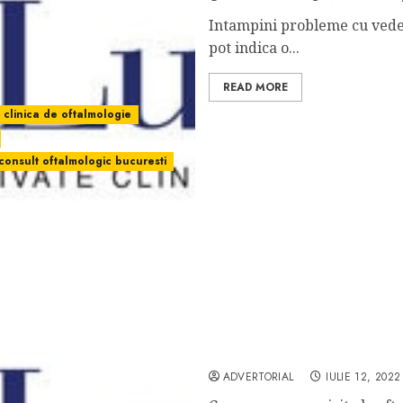
Intampini probleme cu veder
pot indica o...
READ MORE
clinica de oftalmologie
consult oftalmologic bucuresti
Oftalmologie | Afla mai m
ADVERTORIAL
IULIE 12, 2022