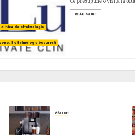
Ce presupune o vizita la ofta
READ MORE
clinica de oftalmologie
consult oftalmologic bucuresti
Afaceri
Cum obții un espressor în
comodat pentru firma ta:
Scurt ghid