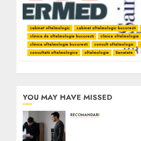
cabinet oftalmologic
cabinet oftalmologic bucuresti
clinica de oftalmologie bucuresti
clinica oftalmologie
clinica oftalmologie bucuresti
consult oftalmologic
consultatii oftalmologice
oftalmologie
Sanatate
YOU MAY HAVE MISSED
RECOMANDARI
Ce verifici înainte să
cumperi echipamente de
birou second-hand pentru