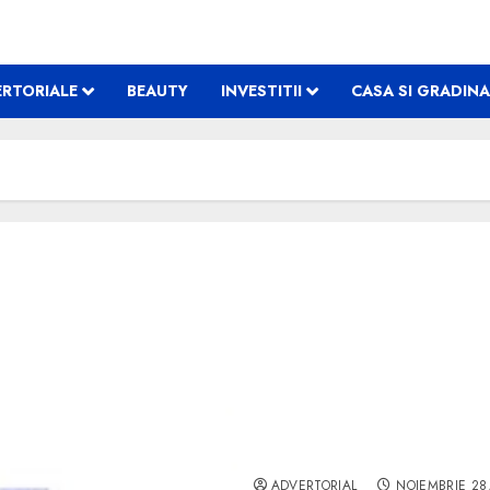
RTORIALE
BEAUTY
INVESTITII
CASA SI GRADINA
Mergi din timp la o clinic
ADVERTORIAL
NOIEMBRIE 28