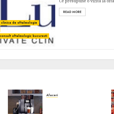
Ce presupune o vizita la ofta
READ MORE
clinica de oftalmologie
consult oftalmologic bucuresti
Afaceri
Cum obții un espressor în
comodat pentru firma ta:
Scurt ghid