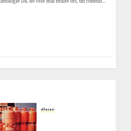
lmologie Da, de cele mai multe ori, un consult...
Afaceri
Unde se pot încărca corect
și legal buteliile de gaz în
România?