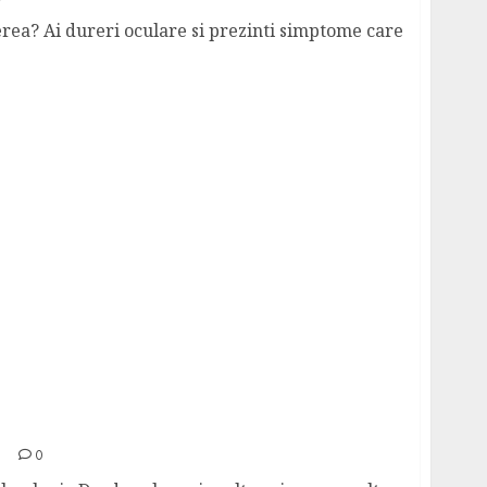
ea? Ai dureri oculare si prezinti simptome care
ulte despre afectiuni si tratament corect
0