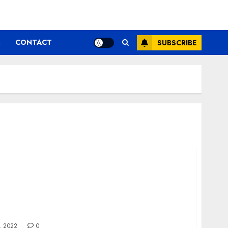
CONTACT
SUBSCRIBE
a de oftalmologie si trateaza-te!
, 2022
0