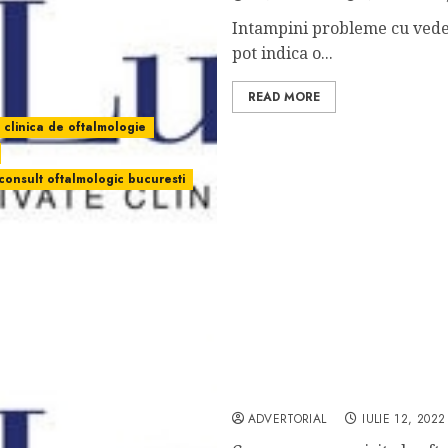
Intampini probleme cu veder
pot indica o...
READ MORE
clinica de oftalmologie
consult oftalmologic bucuresti
Oftalmologie | Afla mai m
ADVERTORIAL
IULIE 12, 2022