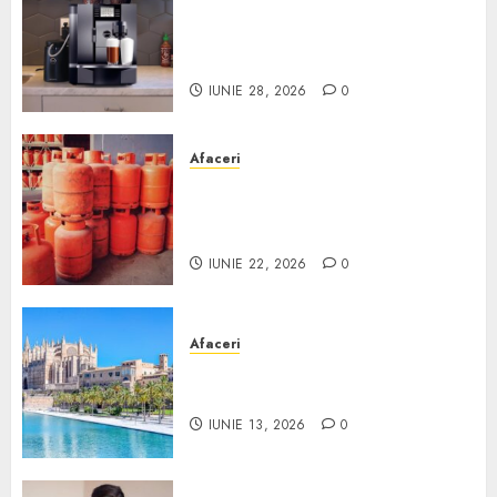
Cum obții un espressor în
comodat pentru firma ta:
Scurt ghid
IUNIE 28, 2026
0
Afaceri
Unde se pot încărca corect și
legal buteliile de gaz în
România?
IUNIE 22, 2026
0
Afaceri
Ce poți face în Mallorca în
afară de plajă
IUNIE 13, 2026
0