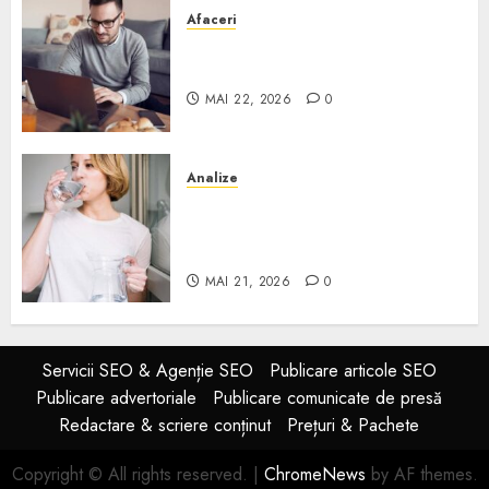
Afaceri
Cum alegi o locuință dacă
lucrezi de acasă?
MAI 22, 2026
0
Analize
Apa de rețea și apa de foraj:
diferențe și când ai nevoie de
filtrare sau tratare
MAI 21, 2026
0
Servicii SEO & Agenție SEO
Publicare articole SEO
Publicare advertoriale
Publicare comunicate de presă
Redactare & scriere conținut
Prețuri & Pachete
Copyright © All rights reserved.
|
ChromeNews
by AF themes.