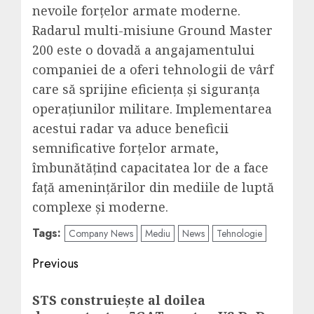
nevoile forțelor armate moderne.
Radarul multi-misiune Ground Master
200 este o dovadă a angajamentului
companiei de a oferi tehnologii de vârf
care să sprijine eficiența și siguranța
operațiunilor militare. Implementarea
acestui radar va aduce beneficii
semnificative forțelor armate,
îmbunătățind capacitatea lor de a face
față amenințărilor din mediile de luptă
complexe și moderne.
Tags:
Company News
Mediu
News
Tehnologie
Post
Previous
navigation
Previous
STS construiește al doilea
post: