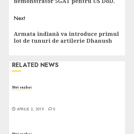
demonstrator 5GAT pentru US DoD.
Next
Next
Armata indiană va introduce primul
post:
lot de tunuri de artilerie Dhanush
RELATED NEWS
Stiri razboi
Sprijin constant pentru modernizarea
rețelei tactice integrate a Armatei SUA
APRILIE 2, 2019
0