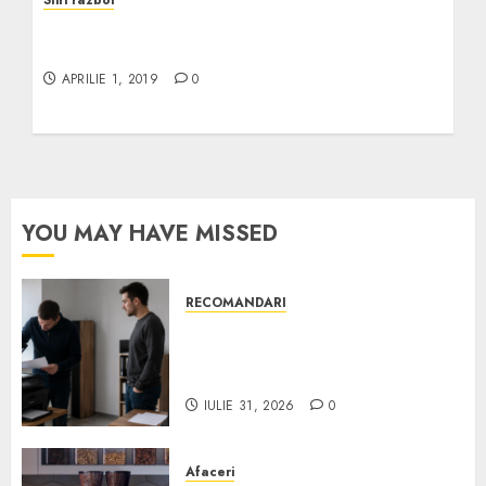
Stiri razboi
Meggitt livrează echipamente de orientare
armatei SUA
APRILIE 1, 2019
0
YOU MAY HAVE MISSED
RECOMANDARI
Ce verifici înainte să cumperi
echipamente de birou second-
hand pentru firmă
IULIE 31, 2026
0
Afaceri