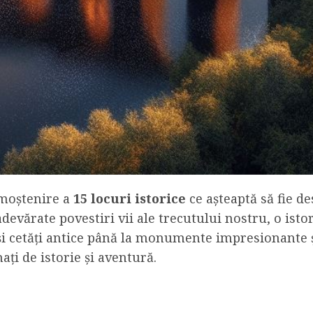
 moștenire a
15 locuri istorice
ce așteaptă să fie de
adevărate povestiri vii ale trecutului nostru, o isto
 și cetăți antice până la monumente impresionante și
ți de istorie și aventură.