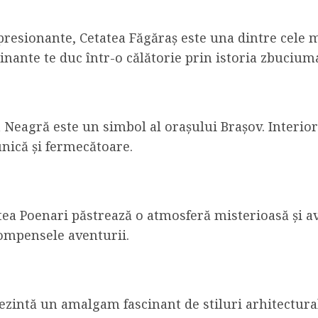
esionante, Cetatea Făgăraș este una dintre cele mai
scinante te duc într-o călătorie prin istoria zbucium
a Neagră este un simbol al orașului Brașov. Interior
nică și fermecătoare.
atea Poenari păstrează o atmosferă misterioasă și 
ompensele aventurii.
ezintă un amalgam fascinant de stiluri arhitectural