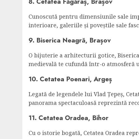
8. Cetatea Făgăraș, Brașov
Cunoscută pentru dimensiunile sale impr
interioare, galeriile și poveștile sale fa
9. Biserica Neagră, Brașov
O bijuterie a arhitecturii gotice, Biseric
medievală te cufundă într-o atmosferă u
10. Cetatea Poenari, Argeș
Legată de legendele lui Vlad Țepeș, Cet
panorama spectaculoasă reprezintă rec
11. Cetatea Oradea, Bihor
Cu o istorie bogată, Cetatea Oradea repr