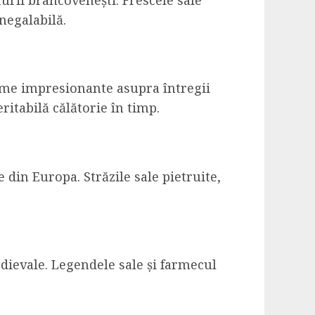
urii brâncovenești. Frescele sale
negalabilă.
rame impresionante asupra întregii
ritabilă călătorie în timp.
 din Europa. Străzile sale pietruite,
edievale. Legendele sale și farmecul