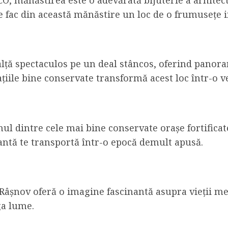
, mănăstirea este o adevărată bijuterie a arhitect
te fac din această mănăstire un loc de o frumusețe i
nalță spectaculos pe un deal stâncos, oferind pano
ațiile bine conservate transformă acest loc într-o ve
l dintre cele mai bine conservate orașe fortificate
antă te transportă într-o epocă demult apusă.
a Râșnov oferă o imagine fascinantă asupra vieții m
ga lume.