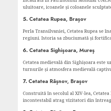
Încadrată în Patrimoniul Mondial UNESCO
uluitoare, icoanele și coloanele sculpta
5. Cetatea Rupea, Brașov
Perla Transilvaniei, Cetatea Rupea se î
regiuni. Istoria sa zbuciumată și fortific
6. Cetatea Sighișoara, Mureș
Cetatea medievală din Sighișoara este unu
turnurile și atmosfera medievală captiv
7. Cetatea Râșnov, Brașov
Construită în secolul al XIV-lea, Cetate
incontestabil atrag vizitatori din întrea