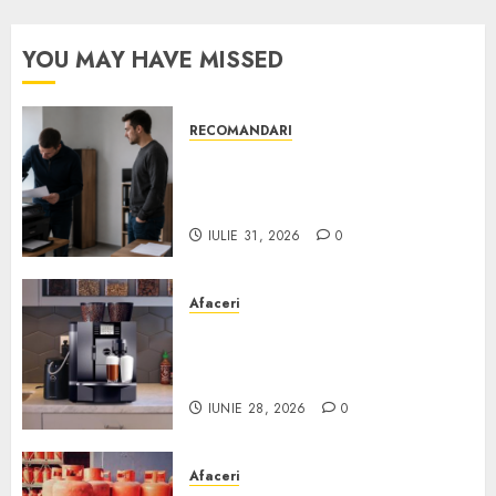
YOU MAY HAVE MISSED
RECOMANDARI
Ce verifici înainte să cumperi
echipamente de birou second-
hand pentru firmă
IULIE 31, 2026
0
Afaceri
Cum obții un espressor în
comodat pentru firma ta:
Scurt ghid
IUNIE 28, 2026
0
Afaceri