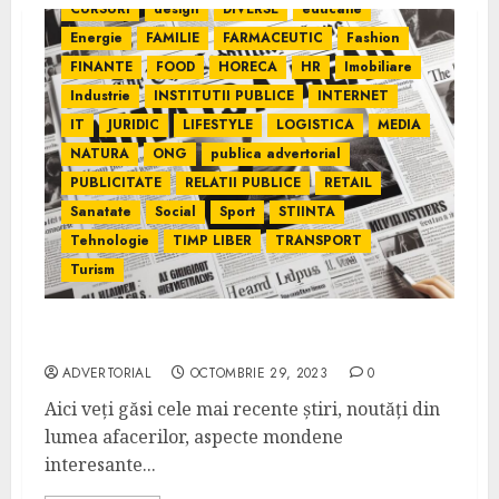
CURSURI
design
DIVERSE
educatie
Energie
FAMILIE
FARMACEUTIC
Fashion
FINANTE
FOOD
HORECA
HR
Imobiliare
Industrie
INSTITUTII PUBLICE
INTERNET
IT
JURIDIC
LIFESTYLE
LOGISTICA
MEDIA
NATURA
ONG
publica advertorial
PUBLICITATE
RELATII PUBLICE
RETAIL
Sanatate
Social
Sport
STIINTA
Tehnologie
TIMP LIBER
TRANSPORT
Turism
Ziar360.ro – Sursa de Știri Online România
ADVERTORIAL
OCTOMBRIE 29, 2023
0
Aici veți găsi cele mai recente știri, noutăți din
lumea afacerilor, aspecte mondene
interesante...