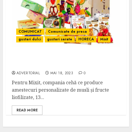
COMUNICAT
Comunicate de presa
gustari dulci
gustari sarate
HORECA
Mixit
Mixit sărbătorește 13 ani și lansează
amestecuri aniversare
ADVERTORIAL
MAI 18, 2023
0
Pentru Mixit, compania cehă ce produce
amestecuri personalizate de musli și fructe
liofilizate, 13...
READ MORE