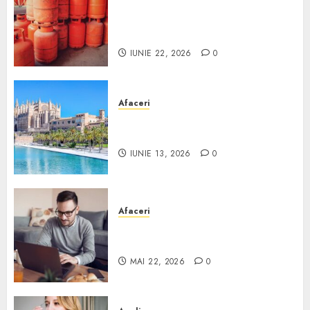
Unde se pot încărca corect și
legal buteliile de gaz în
România?
IUNIE 22, 2026
0
Afaceri
Ce poți face în Mallorca în
afară de plajă
IUNIE 13, 2026
0
Afaceri
Cum alegi o locuință dacă
lucrezi de acasă?
MAI 22, 2026
0