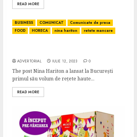
READ MORE
BUSINESS
COMUNICAT
Comunicate de presa
FOOD
HORECA
nina hariton
retete mancare
Nina Hariton a lansat la București primul
său volum de rețete haute cuisine:
ADVERTORIAL
IULIE 12, 2023
0
The post Nina Hariton a lansat la București
primul său volum de rețete haute...
READ MORE