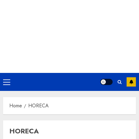
advertorial
ADVERTORIAL PLATIT
advertorial seo
Afaceri
Agricultura
Primary
ARHITECTURA
ARTA
ASIGURARI
AUTO
Menu
Banci
BUSINESS
Casa si gradina
CERCETARE
COMUNICARE
COMUNICAT
Home
HORECA
comunicat de presă
comunicat de presa granturi
comunicat de presa online
Comunicate de presa
Constructii
HORECA
CONTABILITATE
COVID
CULTURA