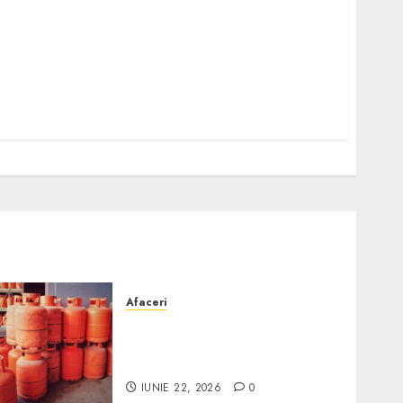
Afaceri
Unde se pot încărca corect
și legal buteliile de gaz în
România?
IUNIE 22, 2026
0