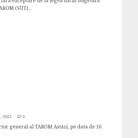
ără exceptare de la legea fiscal-bugetară
AROM (SUT)...
rul general nou la Tarom – Informații
, 2023
0
tor general al TAROM Astăzi, pe data de 16