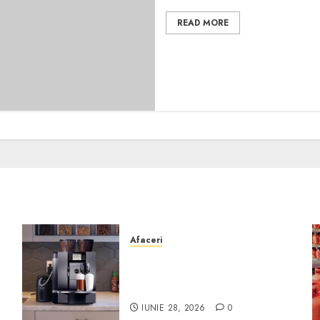
READ MORE
Afaceri
Cum obții un espressor în
comodat pentru firma ta:
Scurt ghid
IUNIE 28, 2026
0