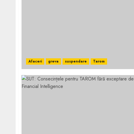
Afaceri
greva
suspendare
Tarom