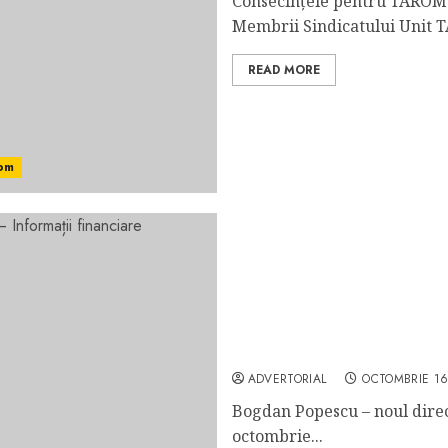
Consecințele pentru TAROM f
Membrii Sindicatului Unit T
READ MORE
om
Bogdan Popescu – directo
financiare
ADVERTORIAL
OCTOMBRIE 16
Bogdan Popescu – noul direc
octombrie...