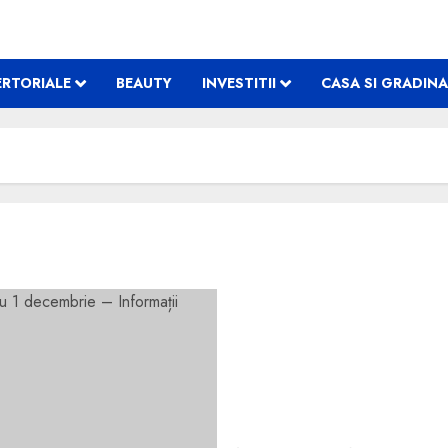
RTORIALE
BEAUTY
INVESTITII
CASA SI GRADINA
Sindicatul TAROM suspend
Informații financiare