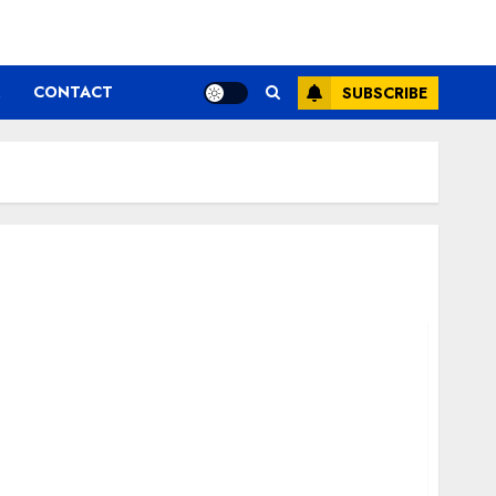
CONTACT
SUBSCRIBE
ă protestul planificat pentru 1 decembrie –