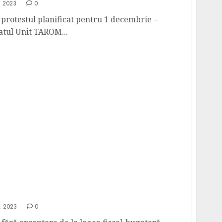
, 2023
0
rotestul planificat pentru 1 decembrie –
atul Unit TAROM...
TAROM fără exceptare de la legea fiscal-
lligence
, 2023
0