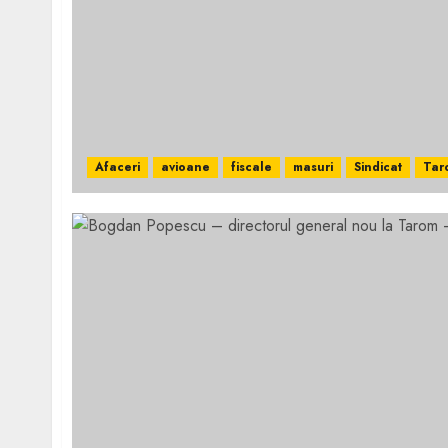
Afaceri
avioane
fiscale
masuri
Sindicat
Tar