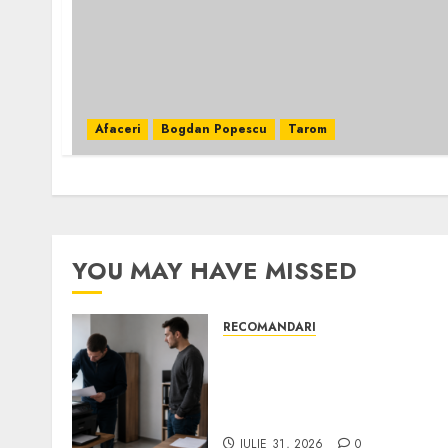
Afaceri
Bogdan Popescu
Tarom
YOU MAY HAVE MISSED
RECOMANDARI
Ce verifici înainte să
cumperi echipamente de
birou second-hand pentru
firmă
IULIE 31, 2026
0