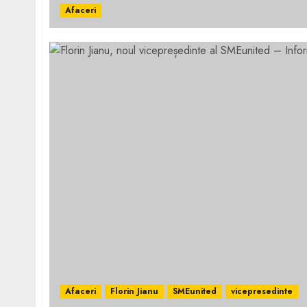
Afaceri
Afaceri
Florin Jianu
SMEunited
vicepresedinte