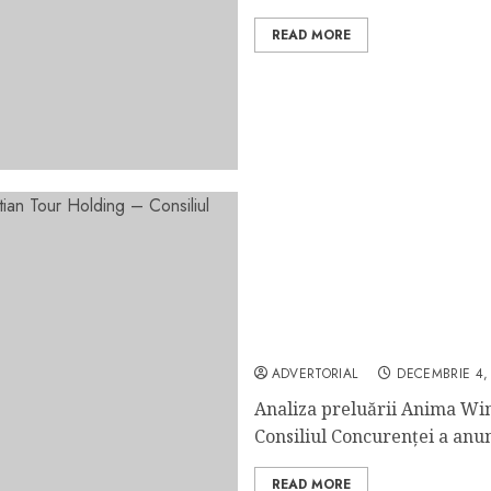
READ MORE
Analiza preluării Anima 
Holding – Consiliul Concu
ADVERTORIAL
DECEMBRIE 4,
Analiza preluării Anima Win
Consiliul Concurenței a anunț
READ MORE