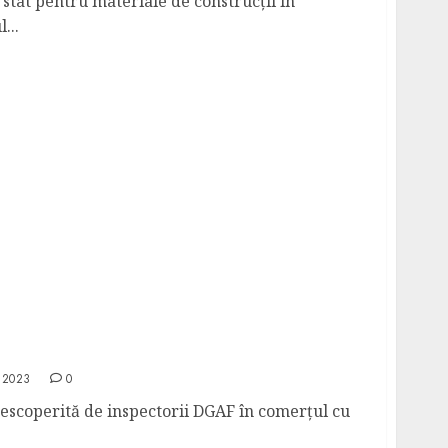
stat pentru materiale de construcţii în
...
 descoperită de inspectorii DGAF în comerțul
nformații financiare
 2023
0
escoperită de inspectorii DGAF în comerțul cu