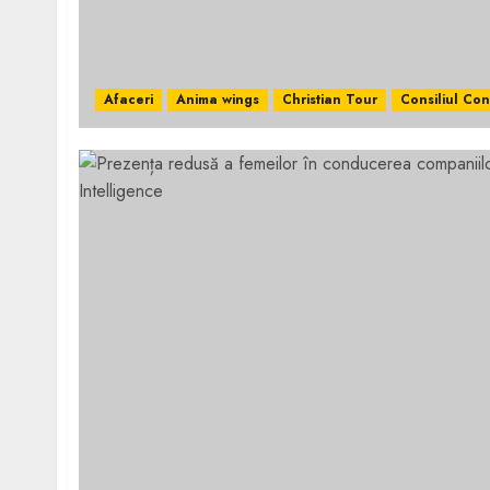
Afaceri
Anima wings
Christian Tour
Consiliul Co