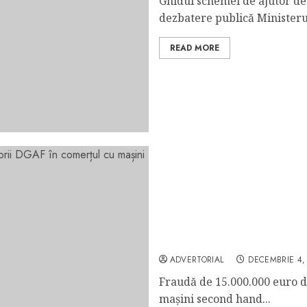
Ghidul schemei de ajutor de 
dezbatere publică Ministerul
READ MORE
Fraudă de 15.000.000 euro
cu mașini second hand – I
ADVERTORIAL
DECEMBRIE 4,
Fraudă de 15.000.000 euro d
mașini second hand...