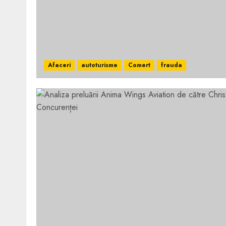
Afaceri
autoturisme
Comert
frauda