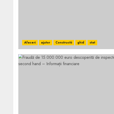
Afaceri
ajutor
Constructii
ghid
stat