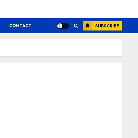
CONTACT
SUBSCRIBE
 multinaționalelor cu creștere a poverii
OCDE (studiu)