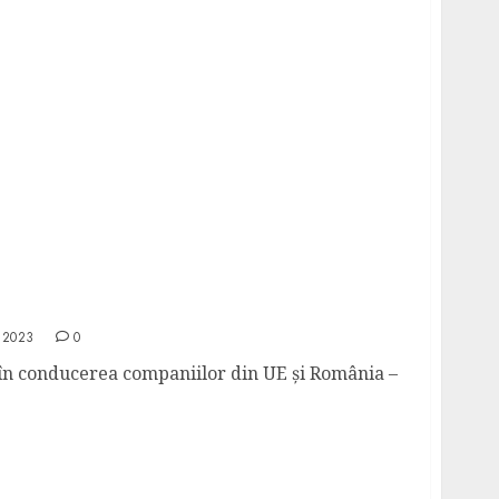
r în conducerea companiilor din UE și
ligence
 2023
0
în conducerea companiilor din UE și România –