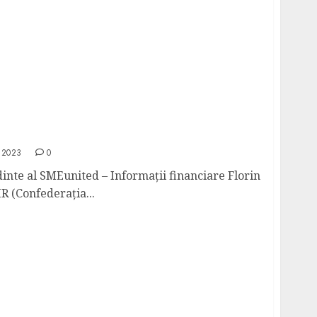
eședinte al SMEunited – Informații financiare
 2023
0
dinte al SMEunited – Informații financiare Florin
 (Confederația...