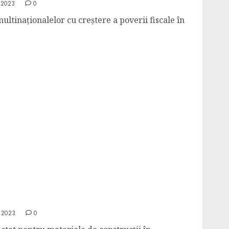
 2023
0
ltinaționalelor cu creștere a poverii fiscale în
de stat pentru materiale de construcţii în
 2023
0