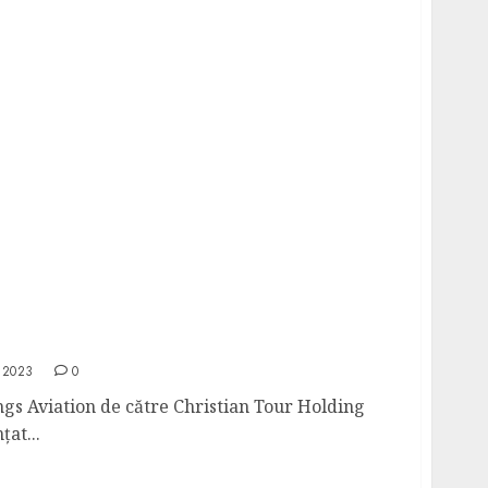
Wings Aviation de către Christian Tour
renței
 2023
0
gs Aviation de către Christian Tour Holding
at...