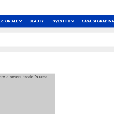
RTORIALE
BEAUTY
INVESTITII
CASA SI GRADINA
Scădere la 34% a ponderei
fiscale în urma reformei 