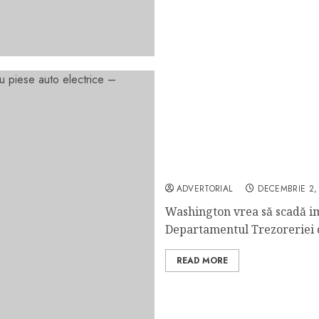
Washington vrea să scadă
electrice – Informații Fin
ADVERTORIAL
DECEMBRIE 2,
Washington vrea să scadă im
Departamentul Trezoreriei d
READ MORE