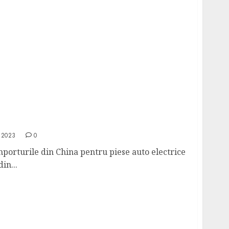
 importurile din China pentru piese auto
anciare
 2023
0
porturile din China pentru piese auto electrice
in...