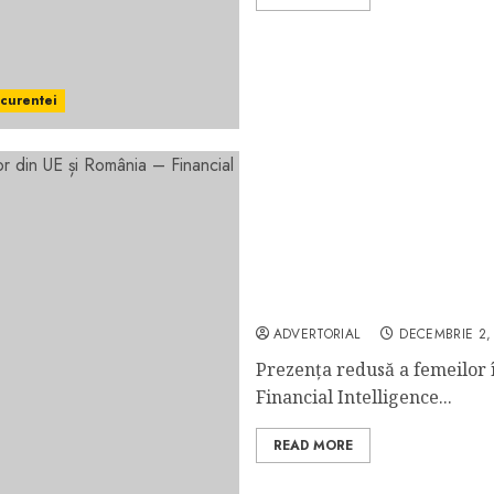
ncurentei
Prezența redusă a femeilo
România – Financial Intel
ADVERTORIAL
DECEMBRIE 2,
Prezența redusă a femeilor 
Financial Intelligence...
READ MORE